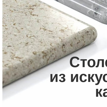
Сто
из иску
к