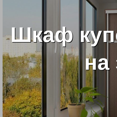
Шкаф куп
на