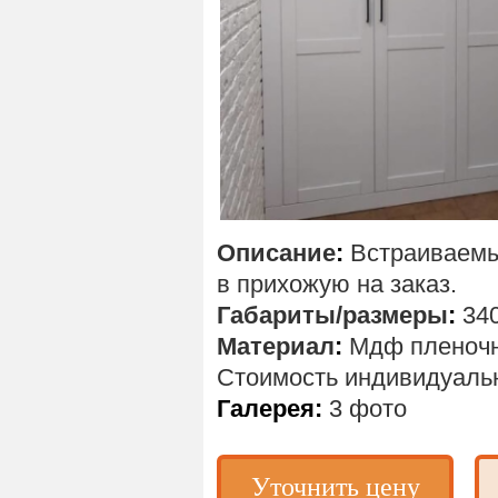
Описание
:
Встраиваем
в прихожую на заказ.
Габариты/размеры
:
34
Материал
:
Мдф пленочн
Стоимость
индивидуаль
Галерея:
3 фото
Уточнить цену