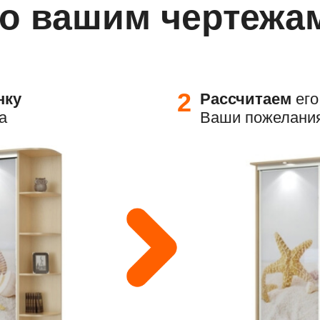
о вашим чертежа
2
нку
Р
ассчитаем
его
а
Ваши пожелани