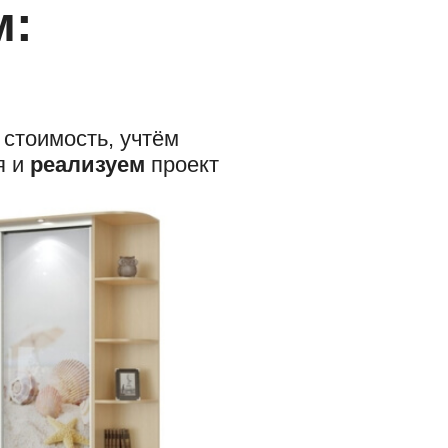
м:
 стоимость, учтём
я и
реализуем
проект