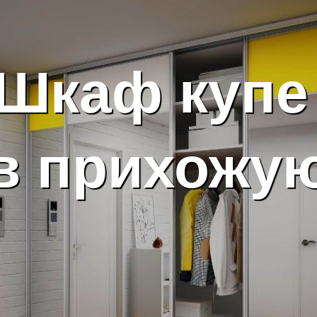
Шкаф куп
в прихожу