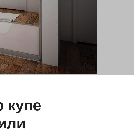
 купе
 или