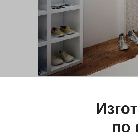
Изго
по 