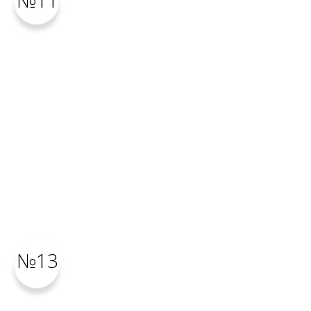
№11
№13